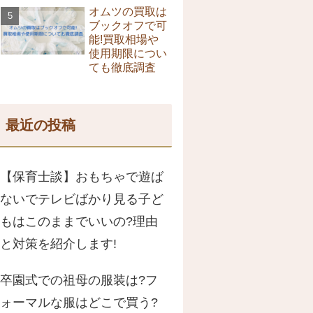
オムツの買取は
ブックオフで可
能!買取相場や
使用期限につい
ても徹底調査
最近の投稿
【保育士談】おもちゃで遊ば
ないでテレビばかり見る子ど
もはこのままでいいの?理由
と対策を紹介します!
卒園式での祖母の服装は?フ
ォーマルな服はどこで買う?