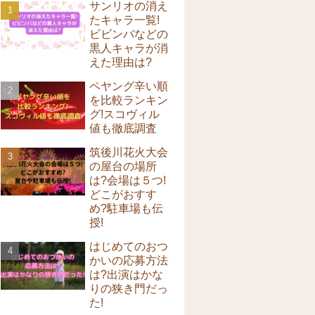
サンリオの消え
たキャラ一覧!
ビビンバなどの
黒人キャラが消
えた理由は?
ペヤング辛い順
を比較ランキン
グ!スコヴィル
値も徹底調査
筑後川花火大会
の屋台の場所
は?会場は５つ!
どこがおすす
め?駐車場も伝
授!
はじめてのおつ
かいの応募方法
は?出演はかな
りの狭き門だっ
た!