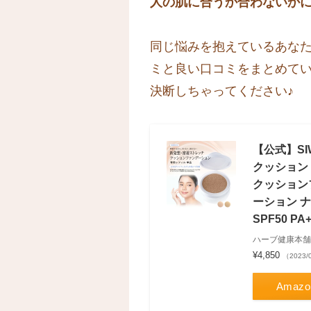
人の肌に合うか合わないか
同じ悩みを抱えているあな
ミと良い口コミをまとめて
決断しちゃってください♪
【公式】SIW
クッション
クッション
ーション 
SPF50 
ハーブ健康本舗
¥4,850
（2023/
Amazo