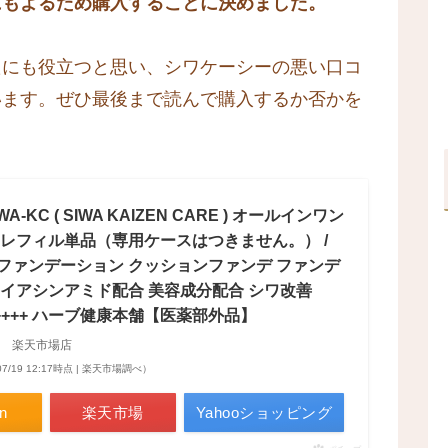
にもよるため購入することに決めました。
たにも役立つと思い、シワケーシーの悪い口コ
います。ぜひ最後まで読んで購入するか否かを
A-KC ( SIWA KAIZEN CARE ) オールインワン
 レフィル単品（専用ケースはつきません。） /
ファンデーション クッションファンデ ファンデ
ナイアシンアミド配合 美容成分配合 シワ改善
PA++++ ハーブ健康本舗【医薬部外品】
 楽天市場店
07/19 12:17時点 | 楽天市場調べ）
n
楽天市場
Yahooショッピング