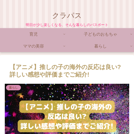
クラパス
明日が少し楽しくなる、そんな暮らしのパスポート
育児
子どものおもちゃ
ママの美容
暮らし
【アニメ】推しの子の海外の反応は良い?
詳しい感想や評価までご紹介!
暮らし