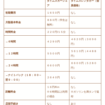
タイムズカーシェ
タイムズレンタカー（会
ア
員価格）
初期費用
１６５０円
なし
８８０円（学生は
月額基本料金
なし
無料）
時間料金
２２０円/１５分
なし
４６２０円（３６９６
→６時間
４２９０円
円）
５６１０円（４４８８
→１２時間
５５００円
円）
６６００円（５２８０
→２４時間
６６００円
円）
→ナイトパック（１８：００～
２６４０円
なし
翌９：００）
１６円/Kｍ
なし
距離料金
※６時間以上利用
※ガソリンを満タンで返
の場合
却
店頭手続き
なし
あり