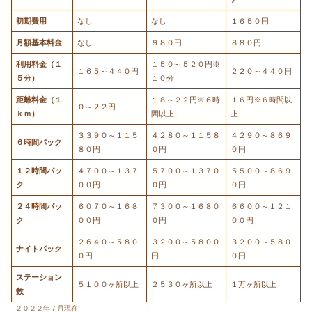
初期費用
なし
なし
１６５０円
月額基本料金
なし
９８０円
８８０円
利用料金（１
１５０～５２０円※
１６５～４４０円
２２０～４４０円
５分）
１０分
距離料金（１
１８～２２円※６時
１６円※６時間以
０～２２円
ｋｍ）
間以上
上
３３９０～１１５
４２８０～１１５８
４２９０～８６９
６時間パック
８０円
０円
０円
１２時間パッ
４７００～１３７
５７００～１３７０
５５００～８６９
ク
００円
０円
０円
２４時間パッ
６０７０～１６８
７３００～１６８０
６６００～１２１
ク
００円
０円
００円
２６４０～５８０
３２００～５８００
３２００～５８０
ナイトパック
０円
円
０円
ステーション
５１００ヶ所以上
２５３０ヶ所以上
１万ヶ所以上
数
２０２２年７月現在