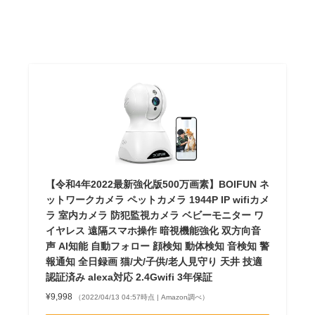
【令和4年2022最新強化版500万画素】BOIFUN ネ
ットワークカメラ ペットカメラ 1944P IP wifiカメ
ラ 室内カメラ 防犯監視カメラ ベビーモニター ワ
イヤレス 遠隔スマホ操作 暗視機能強化 双方向音
声 AI知能 自動フォロー 顔検知 動体検知 音検知 警
報通知 全日録画 猫/犬/子供/老人見守り 天井 技適
認証済み alexa対応 2.4Gwifi 3年保証
¥9,998
（2022/04/13 04:57時点 | Amazon調べ）