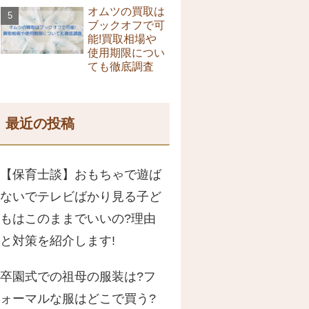
オムツの買取は
ブックオフで可
能!買取相場や
使用期限につい
ても徹底調査
最近の投稿
【保育士談】おもちゃで遊ば
ないでテレビばかり見る子ど
もはこのままでいいの?理由
と対策を紹介します!
卒園式での祖母の服装は?フ
ォーマルな服はどこで買う?