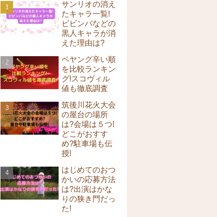
サンリオの消え
たキャラ一覧!
ビビンバなどの
黒人キャラが消
えた理由は?
ペヤング辛い順
を比較ランキン
グ!スコヴィル
値も徹底調査
筑後川花火大会
の屋台の場所
は?会場は５つ!
どこがおすす
め?駐車場も伝
授!
はじめてのおつ
かいの応募方法
は?出演はかな
りの狭き門だっ
た!