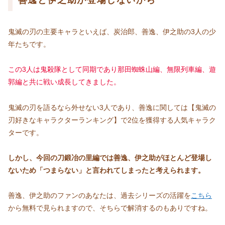
善逸と伊之助が登場しないから
鬼滅の刃の主要キャラといえば、炭治郎、善逸、伊之助の3人の少
年たちです。
この3人は鬼殺隊として同期であり那田蜘蛛山編、無限列車編、遊
郭編と共に戦い成長してきました。
鬼滅の刃を語るなら外せない3人であり、善逸に関しては【鬼滅の
刃好きなキャラクターランキング】で2位を獲得する人気キャラク
ターです。
しかし、今回の刀鍛冶の里編では善逸、伊之助がほとんど登場し
ないため「つまらない」と言われてしまったと考えられます。
善逸、伊之助のファンのあなたは、過去シリーズの活躍を
こちら
から無料で見られますので、そちらで解消するのもありですね。