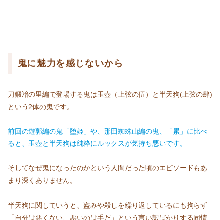
鬼に魅力を感じないから
刀鍛冶の里編で登場する鬼は玉壺（上弦の伍）と半天狗(上弦の肆)
という2体の鬼です。
前回の遊郭編の鬼「堕姫」や、那田蜘蛛山編の鬼、「累」に比べ
ると、玉壺と半天狗は純粋にルックスが気持ち悪いです。
そしてなぜ鬼になったのかという人間だった頃のエピソードもあ
まり深くありません。
半天狗に関していうと、盗みや殺しを繰り返しているにも拘らず
「自分は悪くない、悪いのは手だ」という言い訳ばかりする同情