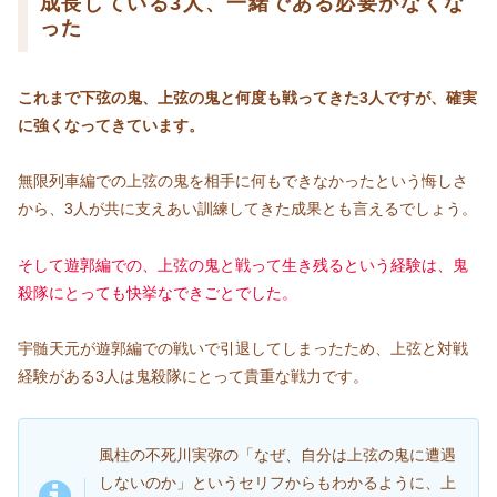
成長している3人、一緒である必要がなくな
った
これまで下弦の鬼、上弦の鬼と何度も戦ってきた3人ですが、確実
に強くなってきています。
無限列車編での上弦の鬼を相手に何もできなかったという悔しさ
から、3人が共に支えあい訓練してきた成果とも言えるでしょう。
そして遊郭編での、上弦の鬼と戦って生き残るという経験は、鬼
殺隊
にとっても
快挙なできごとでした。
宇髄天元が遊郭編での戦いで引退してしまったため、上弦と対戦
経験がある3人は鬼殺隊にとって貴重な戦力です。
風柱の不死川実弥の「なぜ、自分は上弦の鬼に遭遇
しないのか」というセリフからもわかるように、上