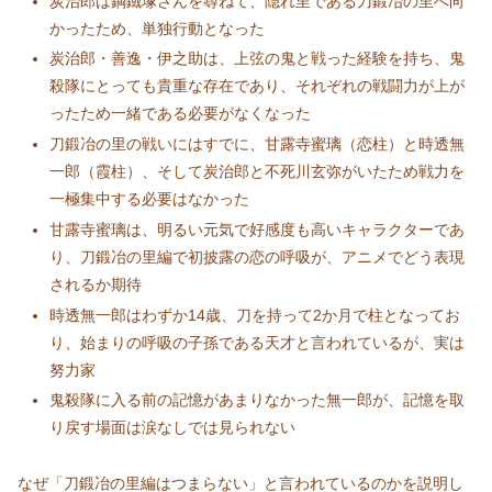
炭治郎は鋼鐵塚さんを尋ねて、隠れ里である刀鍛冶の里へ向
かったため、単独行動となった
炭治郎・善逸・伊之助は、上弦の鬼と戦った経験を持ち、鬼
殺隊にとっても貴重な存在であり、それぞれの戦闘力が上が
ったため一緒である必要がなくなった
刀鍛冶の里の戦いにはすでに、甘露寺蜜璃（恋柱）と時透無
一郎（霞柱）、そして炭治郎と不死川玄弥がいたため戦力を
一極集中する必要はなかった
甘露寺蜜璃は、明るい元気で好感度も高いキャラクターであ
り、刀鍛冶の里編で初披露の恋の呼吸が、アニメでどう表現
されるか期待
時透無一郎はわずか14歳、刀を持って2か月で柱となってお
り、始まりの呼吸の子孫である天才と言われているが、実は
努力家
鬼殺隊に入る前の記憶があまりなかった無一郎が、記憶を取
り戻す場面は涙なしでは見られない
なぜ「刀鍛冶の里編はつまらない」と言われているのかを説明し