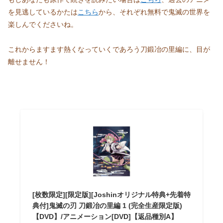
を見逃しているかたは
こちら
から、それぞれ無料で鬼滅の世界を
楽しんでくださいね。
これからますます熱くなっていくであろう刀鍛冶の里編に、目が
離せません！
[枚数限定][限定版][Joshinオリジナル特典+先着特
典付]鬼滅の刃 刀鍛冶の里編 1 (完全生産限定版)
【DVD】/アニメーション[DVD]【返品種別A】