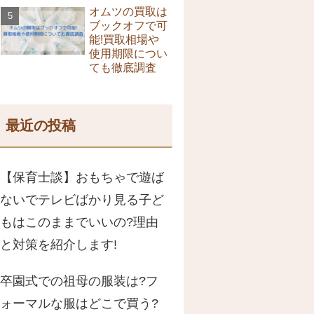
オムツの買取は
ブックオフで可
能!買取相場や
使用期限につい
ても徹底調査
最近の投稿
【保育士談】おもちゃで遊ば
ないでテレビばかり見る子ど
もはこのままでいいの?理由
と対策を紹介します!
卒園式での祖母の服装は?フ
ォーマルな服はどこで買う?