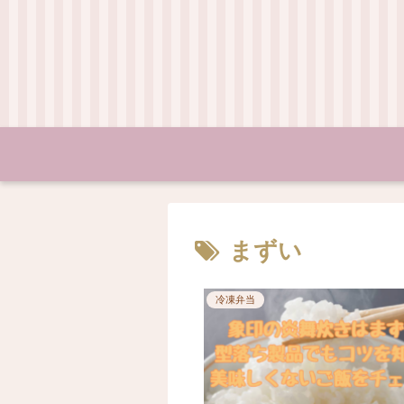
まずい
冷凍弁当