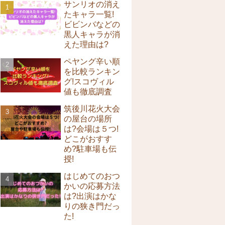
サンリオの消え
たキャラ一覧!
ビビンバなどの
黒人キャラが消
えた理由は?
ペヤング辛い順
を比較ランキン
グ!スコヴィル
値も徹底調査
筑後川花火大会
の屋台の場所
は?会場は５つ!
どこがおすす
め?駐車場も伝
授!
はじめてのおつ
かいの応募方法
は?出演はかな
りの狭き門だっ
た!