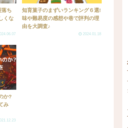
型落ち
知育菓子のまずいランキング６選!
しくな
味や難易度の感想や巷で評判の理
由を大調査♪
024.06.07
2024.01.18
のか?
てみ
021.12.23