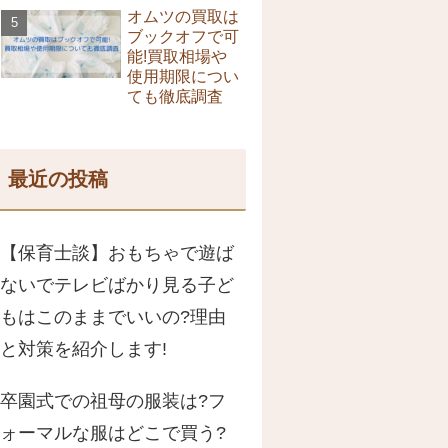
オムツの買取は
ブックオフで可
能!買取相場や
使用期限につい
ても徹底調査
最近の投稿
【保育士談】おもちゃで遊ば
ないでテレビばかり見る子ど
もはこのままでいいの?理由
と対策を紹介します!
卒園式での祖母の服装は?フ
ォーマルな服はどこで買う?