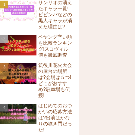
サンリオの消え
たキャラ一覧!
ビビンバなどの
黒人キャラが消
えた理由は?
ペヤング辛い順
を比較ランキン
グ!スコヴィル
値も徹底調査
筑後川花火大会
の屋台の場所
は?会場は５つ!
どこがおすす
め?駐車場も伝
授!
はじめてのおつ
かいの応募方法
は?出演はかな
りの狭き門だっ
た!