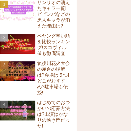
サンリオの消え
たキャラ一覧!
ビビンバなどの
黒人キャラが消
えた理由は?
ペヤング辛い順
を比較ランキン
グ!スコヴィル
値も徹底調査
筑後川花火大会
の屋台の場所
は?会場は５つ!
どこがおすす
め?駐車場も伝
授!
はじめてのおつ
かいの応募方法
は?出演はかな
りの狭き門だっ
た!