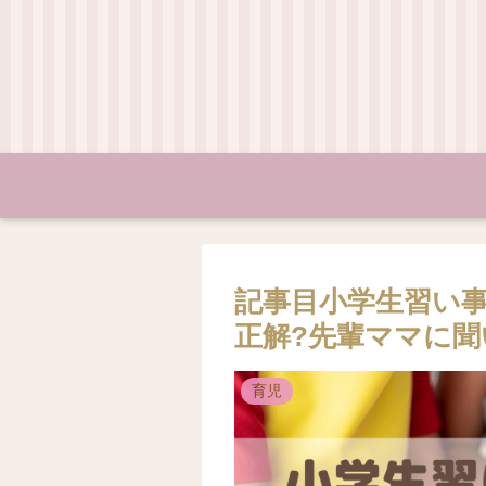
記事目小学生習い
正解?先輩ママに聞
育児