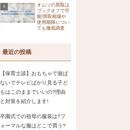
オムツの買取は
ブックオフで可
能!買取相場や
使用期限につい
ても徹底調査
最近の投稿
【保育士談】おもちゃで遊ば
ないでテレビばかり見る子ど
もはこのままでいいの?理由
と対策を紹介します!
卒園式での祖母の服装は?フ
ォーマルな服はどこで買う?