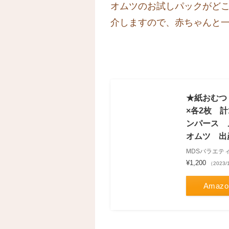
オムツのお試しパックがど
介しますので、赤ちゃんと
★紙おむつ
×各2枚 
ンパース 
オムツ 出
MDSバラエテ
¥1,200
（2023/
Amazo