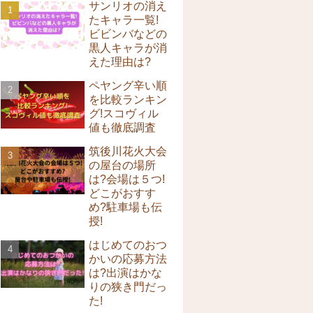
サンリオの消え
たキャラ一覧!
ビビンバなどの
黒人キャラが消
えた理由は?
ペヤング辛い順
を比較ランキン
グ!スコヴィル
値も徹底調査
筑後川花火大会
の屋台の場所
は?会場は５つ!
どこがおすす
め?駐車場も伝
授!
はじめてのおつ
かいの応募方法
は?出演はかな
りの狭き門だっ
た!