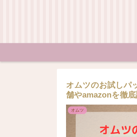
オムツのお試しパ
舗やamazonを徹
オムツ