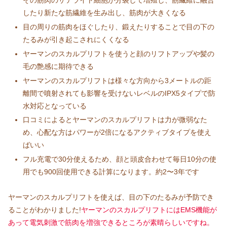
その筋肉のサテライト細胞が分裂して増殖し、筋繊維に融合
したり新たな筋繊維を生み出し、筋肉が大きくなる
目の周りの筋肉をほぐしたり、鍛えたりすることで目の下の
たるみが引き起こされにくくなる
ヤーマンのスカルプリフトを使うと顔のリフトアップや髪の
毛の艶感に期待できる
ヤーマンのスカルプリフトは様々な方向から3メートルの距
離間で噴射されても影響を受けないレベルのIPX5タイプで防
水対応となっている
口コミによるとヤーマンのスカルプリフトは力が微弱なた
め、心配な方はパワーが2倍になるアクティブタイプを使え
ばいい
フル充電で30分使えるため、顔と頭皮合わせて毎日10分の使
用でも900回使用できる計算になります。約2〜3年です
ヤーマンのスカルプリフトを使えば、目の下のたるみが予防でき
ることがわかりました!
ヤーマンのスカルプリフトにはEMS機能が
あって電気刺激で筋肉を増強できるところが素晴らしいですね。