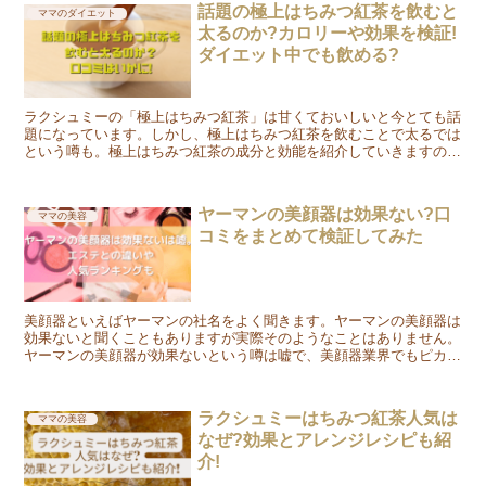
話題の極上はちみつ紅茶を飲むと
ママのダイエット
太るのか?カロリーや効果を検証!
ダイエット中でも飲める?
ラクシュミーの「極上はちみつ紅茶」は甘くておいしいと今とても話
題になっています。しかし、極上はちみつ紅茶を飲むことで太るでは
という噂も。極上はちみつ紅茶の成分と効能を紹介していきますので
お楽しみに♪
ヤーマンの美顔器は効果ない?口
ママの美容
コミをまとめて検証してみた
美顔器といえばヤーマンの社名をよく聞きます。ヤーマンの美顔器は
効果ないと聞くこともありますが実際そのようなことはありません。
ヤーマンの美顔器が効果ないという噂は嘘で、美顔器業界でもピカイ
チの実力です。ただ美顔器を購入するにあたって...
ラクシュミーはちみつ紅茶人気は
ママの美容
なぜ?効果とアレンジレシピも紹
介!