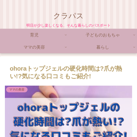
クラパス
明日が少し楽しくなる、そんな暮らしのパスポート
育児
子どものおもちゃ
ママの美容
暮らし
ohoraトップジェルの硬化時間は?爪が熱
い!?気になる口コミもご紹介!
ママの美容