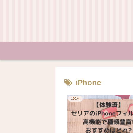
iPhone
100均