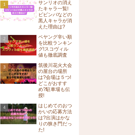
サンリオの消え
たキャラ一覧!
ビビンバなどの
黒人キャラが消
えた理由は?
ペヤング辛い順
を比較ランキン
グ!スコヴィル
値も徹底調査
筑後川花火大会
の屋台の場所
は?会場は５つ!
どこがおすす
め?駐車場も伝
授!
はじめてのおつ
かいの応募方法
は?出演はかな
りの狭き門だっ
た!