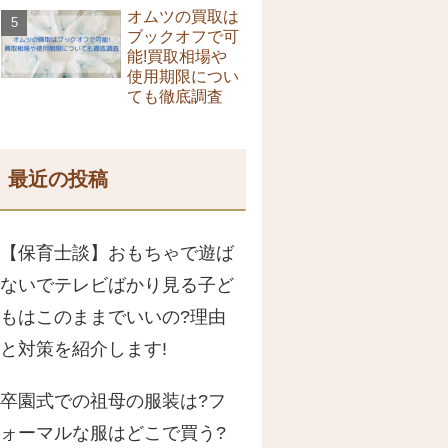
オムツの買取は
ブックオフで可
能!買取相場や
使用期限につい
ても徹底調査
最近の投稿
【保育士談】おもちゃで遊ば
ないでテレビばかり見る子ど
もはこのままでいいの?理由
と対策を紹介します!
卒園式での祖母の服装は?フ
ォーマルな服はどこで買う?