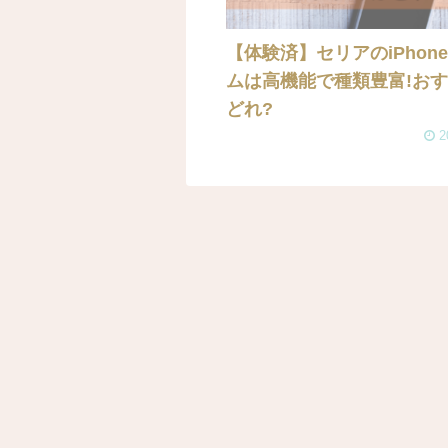
【体験済】セリアのiPhon
ムは高機能で種類豊富!お
どれ?
2