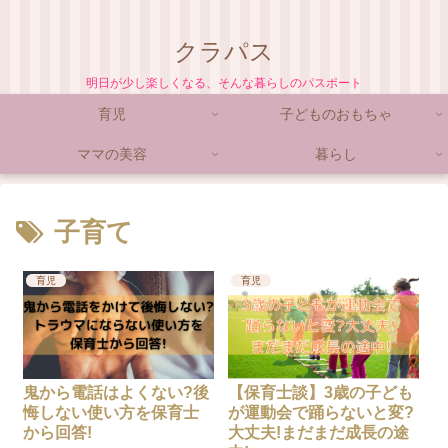
クラパス
明日が少し楽しくなる、そんな暮らしのパスポート
育児
子どものおもちゃ
ママの美容
暮らし
子育て
育児
育児
鬼から電話はよくない?後
【保育士談】3歳の子ども
悔しない使い方を保育士
が運動会で踊らないと変?
から回答!
大丈夫!まだまだ成長の途