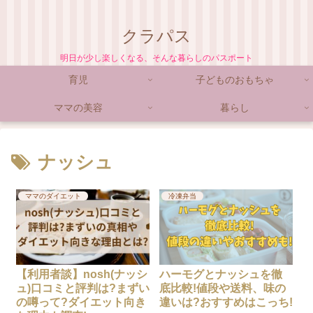
クラパス
明日が少し楽しくなる、そんな暮らしのパスポート
育児
子どものおもちゃ
ママの美容
暮らし
ナッシュ
ママのダイエット
冷凍弁当
【利用者談】nosh(ナッシ
ハーモグとナッシュを徹
ュ)口コミと評判は?まずい
底比較!値段や送料、味の
の噂って?ダイエット向き
違いは?おすすめはこっち!