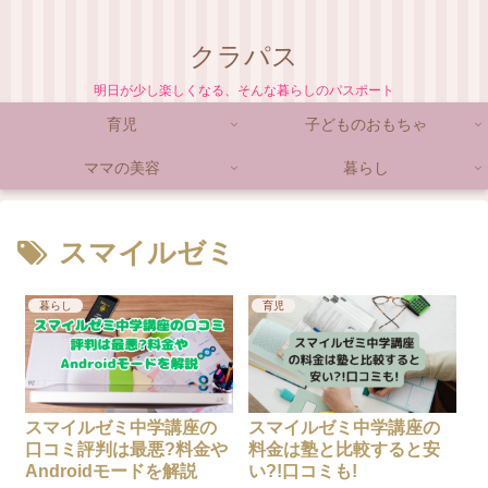
クラパス
明日が少し楽しくなる、そんな暮らしのパスポート
育児
子どものおもちゃ
ママの美容
暮らし
スマイルゼミ
暮らし
育児
スマイルゼミ中学講座の
スマイルゼミ中学講座の
口コミ評判は最悪?料金や
料金は塾と比較すると安
Androidモードを解説
い?!口コミも!