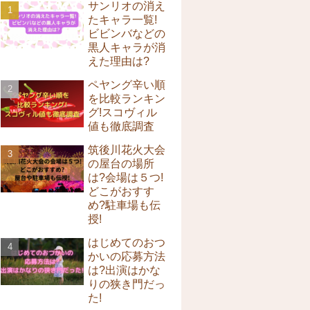
サンリオの消え
たキャラ一覧!
ビビンバなどの
黒人キャラが消
えた理由は?
ペヤング辛い順
を比較ランキン
グ!スコヴィル
値も徹底調査
筑後川花火大会
の屋台の場所
は?会場は５つ!
どこがおすす
め?駐車場も伝
授!
はじめてのおつ
かいの応募方法
は?出演はかな
りの狭き門だっ
た!