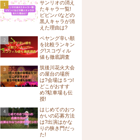
サンリオの消え
たキャラ一覧!
ビビンバなどの
黒人キャラが消
えた理由は?
ペヤング辛い順
を比較ランキン
グ!スコヴィル
値も徹底調査
筑後川花火大会
の屋台の場所
は?会場は５つ!
どこがおすす
め?駐車場も伝
授!
はじめてのおつ
かいの応募方法
は?出演はかな
りの狭き門だっ
た!