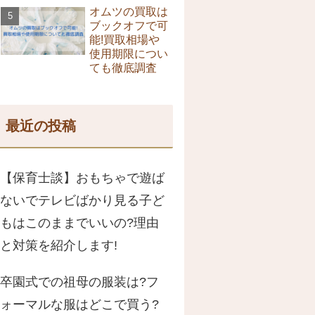
オムツの買取は
ブックオフで可
能!買取相場や
使用期限につい
ても徹底調査
最近の投稿
【保育士談】おもちゃで遊ば
ないでテレビばかり見る子ど
もはこのままでいいの?理由
と対策を紹介します!
卒園式での祖母の服装は?フ
ォーマルな服はどこで買う?