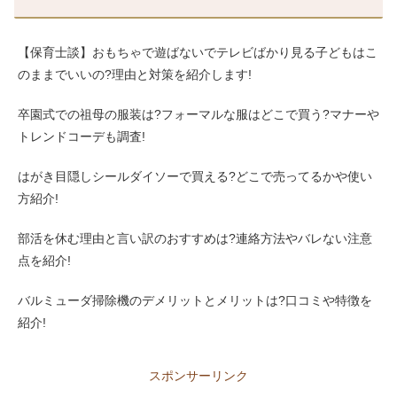
【保育士談】おもちゃで遊ばないでテレビばかり見る子どもはこ
のままでいいの?理由と対策を紹介します!
卒園式での祖母の服装は?フォーマルな服はどこで買う?マナーや
トレンドコーデも調査!
はがき目隠しシールダイソーで買える?どこで売ってるかや使い
方紹介!
部活を休む理由と言い訳のおすすめは?連絡方法やバレない注意
点を紹介!
バルミューダ掃除機のデメリットとメリットは?口コミや特徴を
紹介!
スポンサーリンク