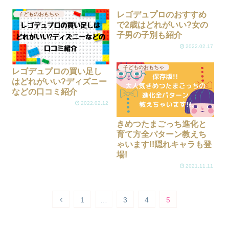
レゴデュプロのおすすめ
子どものおもちゃ
で2歳はどれがいい?女の
子男の子別も紹介
2022.02.17
子どものおもちゃ
レゴデュプロの買い足し
はどれがいい?ディズニー
などの口コミ紹介
2022.02.12
きめつたまごっち進化と
育て方全パターン教えち
ゃいます!!隠れキャラも登
場!
2021.11.11
1
…
3
4
5