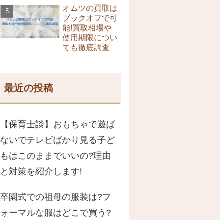
オムツの買取は
ブックオフで可
能!買取相場や
使用期限につい
ても徹底調査
最近の投稿
【保育士談】おもちゃで遊ば
ないでテレビばかり見る子ど
もはこのままでいいの?理由
と対策を紹介します!
卒園式での祖母の服装は?フ
ォーマルな服はどこで買う?