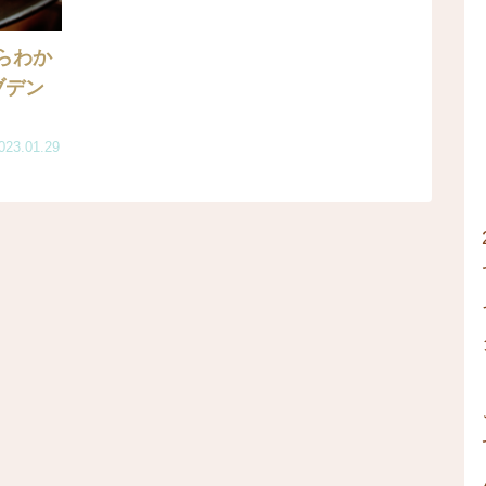
らわか
ブデン
023.01.29