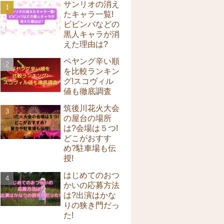
サンリオの消え
たキャラ一覧!
ビビンバなどの
黒人キャラが消
えた理由は?
ペヤング辛い順
を比較ランキン
グ!スコヴィル
値も徹底調査
筑後川花火大会
の屋台の場所
は?会場は５つ!
どこがおすす
め?駐車場も伝
授!
はじめてのおつ
かいの応募方法
は?出演はかな
りの狭き門だっ
た!