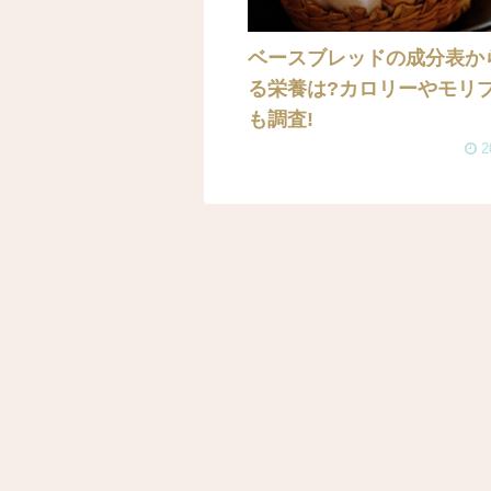
ベースブレッドの成分表か
る栄養は?カロリーやモリ
も調査!
2