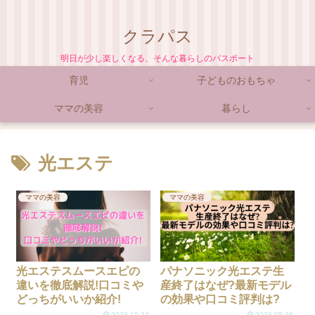
クラパス
明日が少し楽しくなる、そんな暮らしのパスポート
育児
子どものおもちゃ
ママの美容
暮らし
光エステ
ママの美容
ママの美容
光エステスムースエピの
パナソニック光エステ生
違いを徹底解説!口コミや
産終了はなぜ?最新モデル
どっちがいいか紹介!
の効果や口コミ評判は?
2023.10.24
2023.05.26