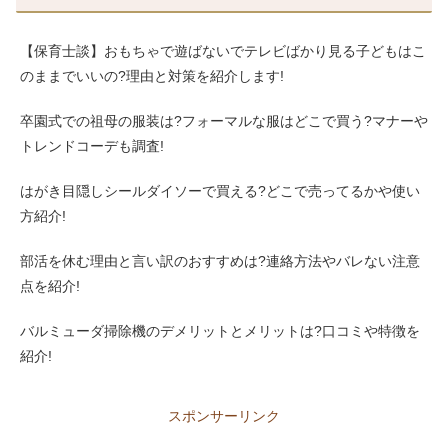
【保育士談】おもちゃで遊ばないでテレビばかり見る子どもはこ
のままでいいの?理由と対策を紹介します!
卒園式での祖母の服装は?フォーマルな服はどこで買う?マナーや
トレンドコーデも調査!
はがき目隠しシールダイソーで買える?どこで売ってるかや使い
方紹介!
部活を休む理由と言い訳のおすすめは?連絡方法やバレない注意
点を紹介!
バルミューダ掃除機のデメリットとメリットは?口コミや特徴を
紹介!
スポンサーリンク