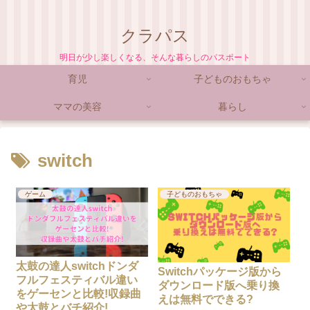
クラパス
明日が少し楽しくなる、そんな暮らしのパスポート
育児
子どものおもちゃ
ママの美容
暮らし
switch
ゲーム
子どものおもちゃ
太鼓の達人switchドンダ
Switchパッケージ版から
フルフェスティバル違い
ダウンロード版へ乗り換
をゲーセンと比較!収録曲
えは無料でできる?
や太鼓とバチ紹介!