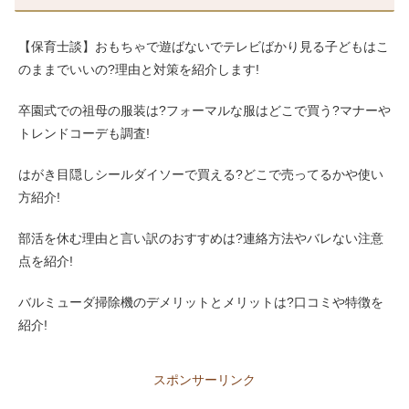
【保育士談】おもちゃで遊ばないでテレビばかり見る子どもはこ
のままでいいの?理由と対策を紹介します!
卒園式での祖母の服装は?フォーマルな服はどこで買う?マナーや
トレンドコーデも調査!
はがき目隠しシールダイソーで買える?どこで売ってるかや使い
方紹介!
部活を休む理由と言い訳のおすすめは?連絡方法やバレない注意
点を紹介!
バルミューダ掃除機のデメリットとメリットは?口コミや特徴を
紹介!
スポンサーリンク