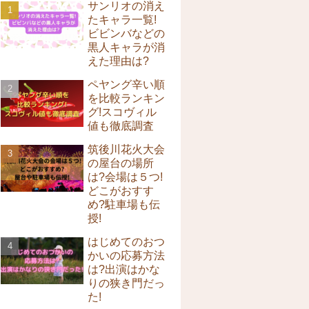
サンリオの消え
たキャラ一覧!
ビビンバなどの
黒人キャラが消
えた理由は?
ペヤング辛い順
を比較ランキン
グ!スコヴィル
値も徹底調査
筑後川花火大会
の屋台の場所
は?会場は５つ!
どこがおすす
め?駐車場も伝
授!
はじめてのおつ
かいの応募方法
は?出演はかな
りの狭き門だっ
た!