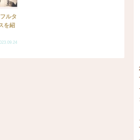
!フルタ
スを紹
023.09.24