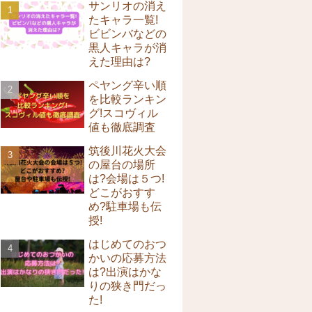
サンリオの消え
たキャラ一覧!
ビビンバなどの
黒人キャラが消
えた理由は?
ペヤング辛い順
を比較ランキン
グ!スコヴィル
値も徹底調査
筑後川花火大会
の屋台の場所
は?会場は５つ!
どこがおすす
め?駐車場も伝
授!
はじめてのおつ
かいの応募方法
は?出演はかな
りの狭き門だっ
た!