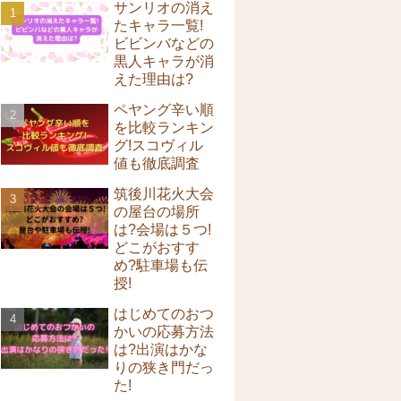
サンリオの消え
たキャラ一覧!
ビビンバなどの
黒人キャラが消
えた理由は?
ペヤング辛い順
を比較ランキン
グ!スコヴィル
値も徹底調査
筑後川花火大会
の屋台の場所
は?会場は５つ!
どこがおすす
め?駐車場も伝
授!
はじめてのおつ
かいの応募方法
は?出演はかな
りの狭き門だっ
た!