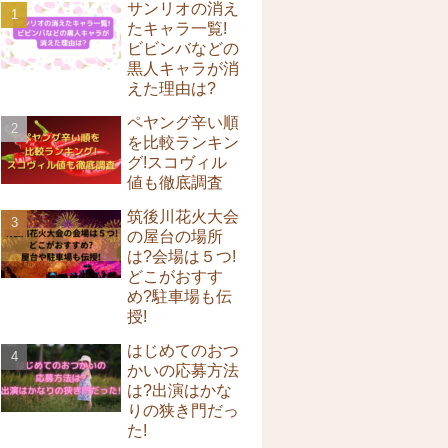
サンリオの消え
たキャラ一覧!
ビビンバなどの
黒人キャラが消
えた理由は?
ペヤング辛い順
を比較ランキン
グ!スコヴィル
値も徹底調査
筑後川花火大会
の屋台の場所
は?会場は５つ!
どこがおすす
め?駐車場も伝
授!
はじめてのおつ
かいの応募方法
は?出演はかな
りの狭き門だっ
た!