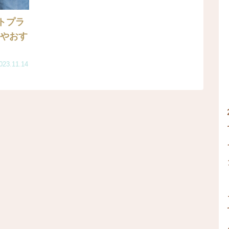
トプラ
方やおす
023.11.14